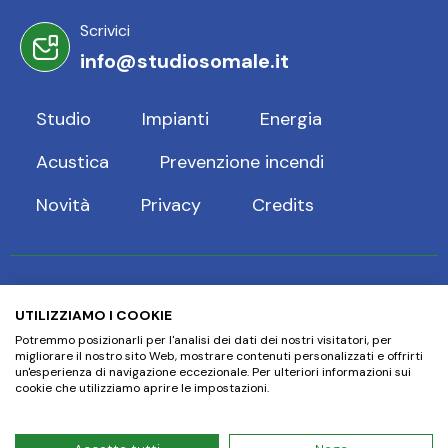
Scrivici
info@studiosomale.it
Studio
Impianti
Energia
Acustica
Prevenzione incendi
Novità
Privacy
Credits
UTILIZZIAMO I COOKIE
Potremmo posizionarli per l'analisi dei dati dei nostri visitatori, per
migliorare il nostro sito Web, mostrare contenuti personalizzati e offrirti
un'esperienza di navigazione eccezionale. Per ulteriori informazioni sui
cookie che utilizziamo aprire le impostazioni.
Luca Somale -
Piazza Sperino, 3 Savigliano (CN) 12038
-
C.F. SMLLCU84A19I470F - P.I. 03084010044 -